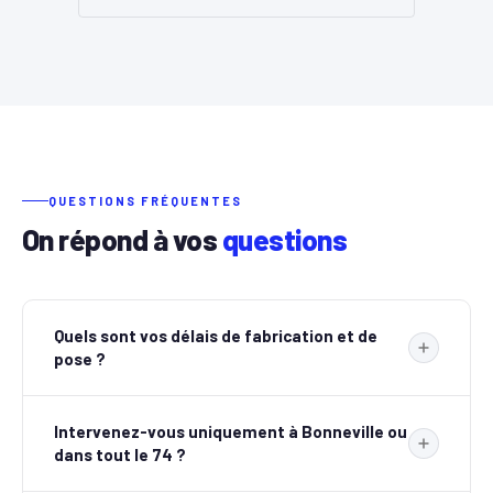
QUESTIONS FRÉQUENTES
On répond à vos
questions
Quels sont vos délais de fabrication et de
pose ?
Les délais varient selon la complexité et le volume de
Intervenez-vous uniquement à Bonneville ou
votre projet. Pour une commande standard, comptez en
dans tout le 74 ?
moyenne 3 à 6 semaines entre la validation du devis et la
pose. Grâce à notre grand stock et notre atelier de 2 000