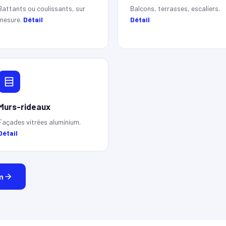
Battants ou coulissants, sur
Balcons, terrasses, escaliers.
mesure.
Détail
Détail
Murs-rideaux
Façades vitrées aluminium.
Détail
m