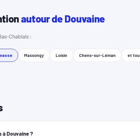
ntion
autour de Douvaine
Bas-Chablais :
masse
Massongy
Loisin
Chens-sur-Léman
et tou
s
s à Douvaine ?