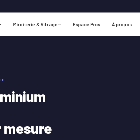
Miroiterie & Vitrage
Espace Pros
À propos
IE
uminium
r mesure