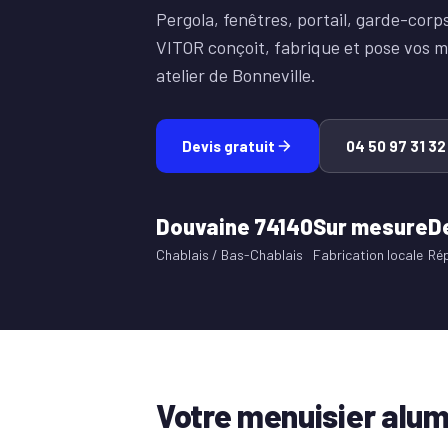
Pergola, fenêtres, portail, garde-cor
VITOR conçoit, fabrique et pose vos m
atelier de Bonneville.
Devis gratuit
04 50 97 31 32
Douvaine 74140
Sur mesure
D
Chablais / Bas-Chablais
Fabrication locale
Ré
Votre menuisier alu