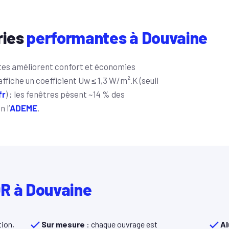
ries
performantes à Douvaine
tes améliorent confort et économies
fiche un coefficient Uw ≤ 1,3 W/m².K (seuil
fr
) ; les fenêtres pèsent ~14 % des
 l’
ADEME
.
R à Douvaine
ion,
Sur mesure
: chaque ouvrage est
Al