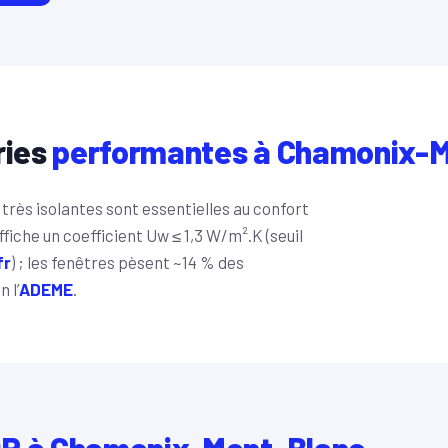
ries
performantes à Chamonix-
très isolantes sont essentielles au confort
iche un coefficient Uw ≤ 1,3 W/m².K (seuil
fr
) ; les fenêtres pèsent ~14 % des
 l’
ADEME
.