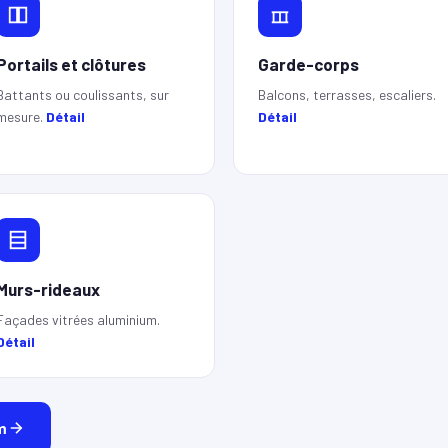
Portails et clôtures
Garde-corps
Battants ou coulissants, sur
Balcons, terrasses, escaliers.
mesure.
Détail
Détail
Murs-rideaux
Façades vitrées aluminium.
Détail
m