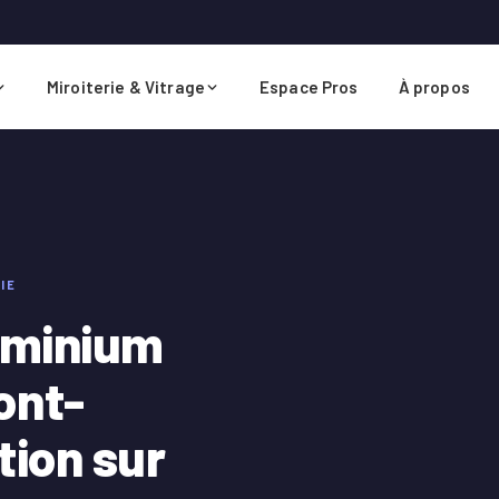
Miroiterie & Vitrage
Espace Pros
À propos
IE
uminium
ont-
tion sur