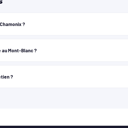
s
e Chamonix ?
 au Mont-Blanc ?
etien ?