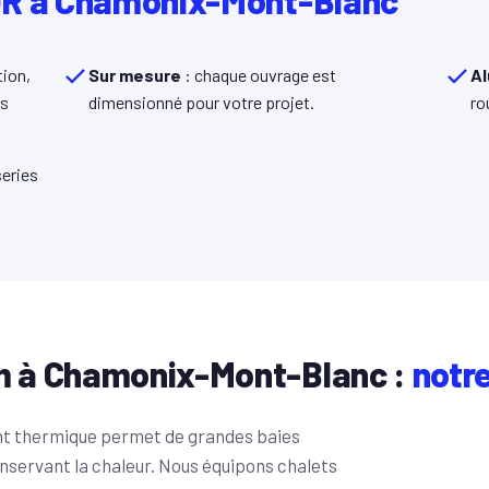
R à Chamonix-Mont-Blanc
ion,
Sur mesure
: chaque ouvrage est
Al
ns
dimensionné pour votre projet.
ro
eries
.
m à Chamonix-Mont-Blanc :
notr
ont thermique permet de grandes baies
onservant la chaleur. Nous équipons chalets