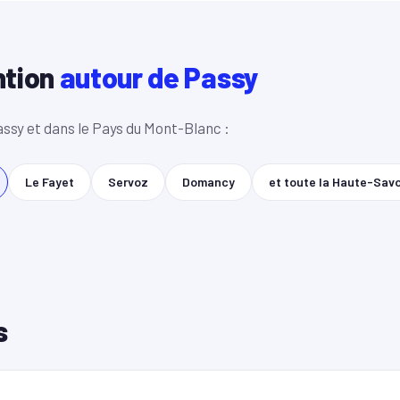
ntion
autour de Passy
assy et dans le Pays du Mont-Blanc :
Le Fayet
Servoz
Domancy
et toute la Haute-Savo
s