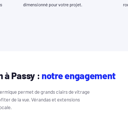
ns
dimensionné pour votre projet.
ro
.
m à Passy :
notre engagement
thermique permet de grands clairs de vitrage
ofiter de la vue. Vérandas et extensions
ocale.