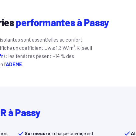
ries
performantes à Passy
isolantes sont essentielles au confort
iche un coefficient Uw ≤ 1,3 W/m².K (seuil
fr
) ; les fenêtres pèsent ~14 % des
 l’
ADEME
.
R à Passy
ion,
Sur mesure
: chaque ouvrage est
Al