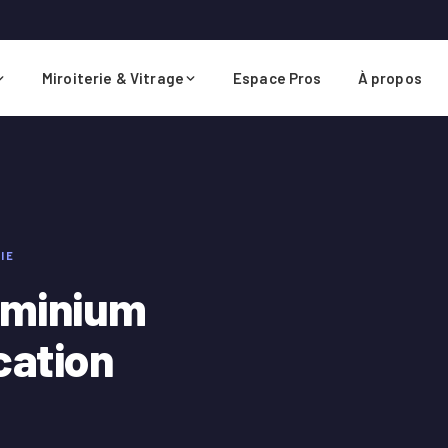
Miroiterie & Vitrage
Espace Pros
À propos
IE
uminium
cation