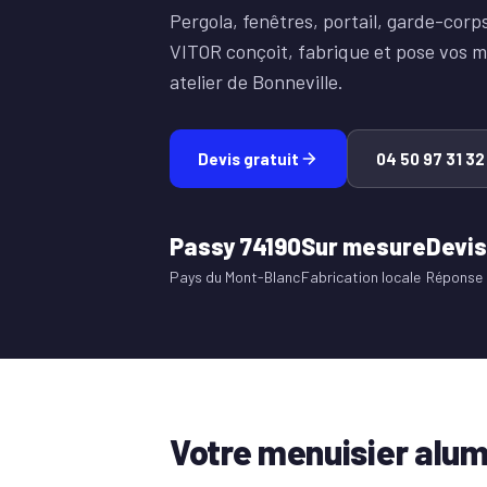
Pergola, fenêtres, portail, garde-cor
VITOR conçoit, fabrique et pose vos m
atelier de Bonneville.
Devis gratuit
04 50 97 31 32
Passy 74190
Sur mesure
Devis
Pays du Mont-Blanc
Fabrication locale
Réponse 
Votre menuisier alu