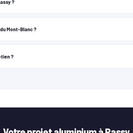
Passy ?
du Mont-Blanc ?
etien ?
Votre projet aluminium à Passy