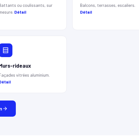
Battants ou coulissants, sur
Balcons, terrasses, escaliers.
mesure.
Détail
Détail
Murs-rideaux
Façades vitrées aluminium.
Détail
m