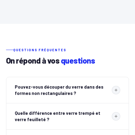
QUESTIONS FRÉQUENTES
On répond à vos
questions
Pouvez-vous découper du verre dans des
formes non rectangulaires ?
Oui, notre atelier est équipé pour découper le verre dans
Quelle différence entre verre trempé et
toutes les formes : rectangles, carrés, triangles, arcs,
verre feuilleté ?
formes libres et découpages sur mesure. Il vous suffit de
nous fournir un plan ou un gabarit, et nous réalisons la
Le verre trempé est traité thermiquement pour être 5 à 10