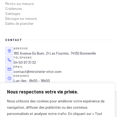
Miroirs sur mesure
Crédences
Sablages
Découpe sur mesure
Dalles de plancher
CONTACT
ADRESSE
180 Avenue Du Buet, ZI Les Fourmis, 74130 Bonneville
TÉLÉPHONE
04 50 97 31 32
EMAIL
contact@miroiterie-vitor.com
HORAIRES
Lun–Ven : 8h00 – 18h00
Nous respectons votre vie privée.
ZONE D'INTERVENTION
Nous utilisons des cookies pour améliorer votre expérience de
Bonneville · Annecy · Annemasse · Chamonix · Cluses · Thonon-les-Bains ·
navigation, diffuser des publicités ou des contenus
Sallanches · Megève · Saint-Gervais · Morzine · Évian · La Roche-sur-Foron ·
et toute la Haute-Savoie (74)
personnalisés et analyser notre trafic. En cliquant sur « Tout