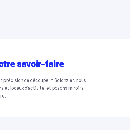
otre savoir-faire
et précision de découpe. À Scionzier, nous
s et locaux d’activité, et posons miroirs,
re.