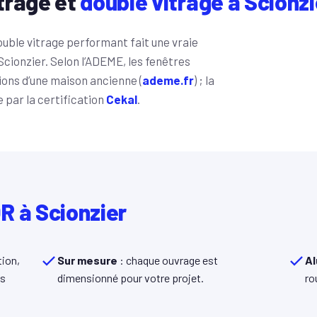
trage et
double vitrage à Scionzi
ouble vitrage performant fait une vraie
 Scionzier. Selon l’ADEME, les fenêtres
ons d’une maison ancienne (
ademe.fr
) ; la
e par la certification
Cekal
.
R à Scionzier
ion,
Sur mesure
: chaque ouvrage est
Al
ns
dimensionné pour votre projet.
ro