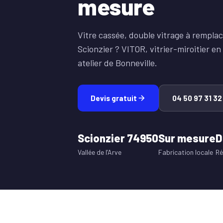
mesure
Vitre cassée, double vitrage à remplac
Scionzier ? VITOR, vitrier-miroitier e
atelier de Bonneville.
Devis gratuit
04 50 97 31 32
Scionzier 74950
Sur mesure
D
Vallée de l’Arve
Fabrication locale
Ré