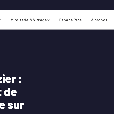
Miroiterie & Vitrage
Espace Pros
À propos
ier :
 de
e sur