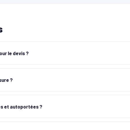
s
ur le devis ?
sure ?
s et autoportées ?