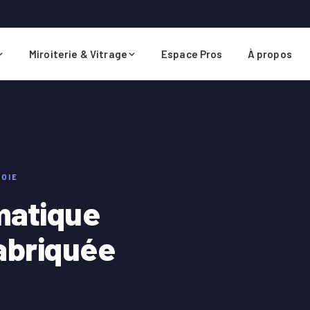
Miroiterie & Vitrage
Espace Pros
À propos
VOIE
matique
fabriquée