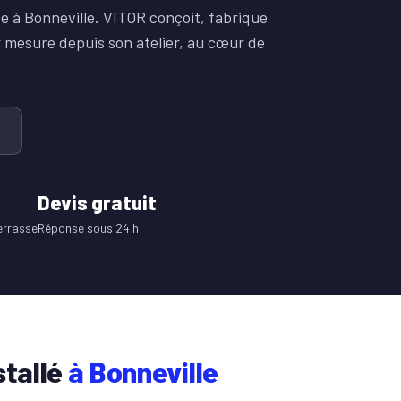
ée à Bonneville. VITOR conçoit, fabrique
r mesure depuis son atelier, au cœur de
Devis gratuit
errasse
Réponse sous 24 h
stallé
à Bonneville