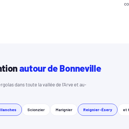
co
ntion
autour de Bonneville
rgolas dans toute la vallée de l’Arve et au-
llanches
Scionzier
Marignier
Reignier-Ésery
et 